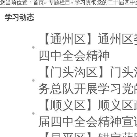
您当前位置：
首页
»
专题栏目
»
学习贯彻党的二十届四中
学习动态
【通州区】通州区
四中全会精神
【门头沟区】门头
务总队开展学习党
【顺义区】顺义区
届四中全会精神宣