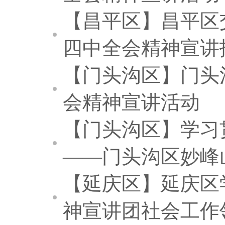
【昌平区】昌平区
四中全会精神宣讲
【门头沟区】门头
会精神宣讲活动
【门头沟区】学习
——门头沟区妙峰
【延庆区】延庆区
神宣讲团社会工作