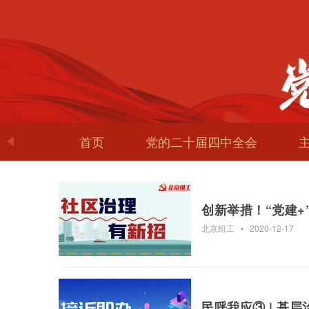
首页
党的二十届四中全会
创新举措！“党建+
北京组工
2020-12-17
民呼我应③ | 基