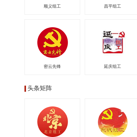
顺义组工
昌平组工
密云先锋
延庆组工
头条矩阵