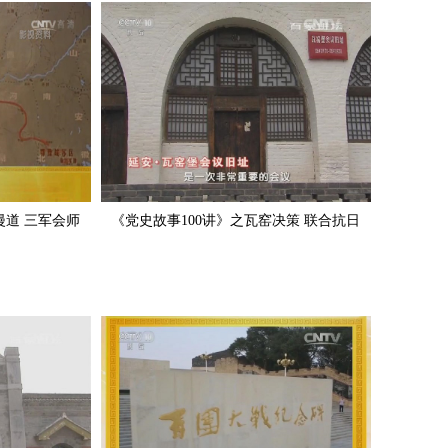
漫道 三军会师
《党史故事100讲》之瓦窑决策 联合抗日