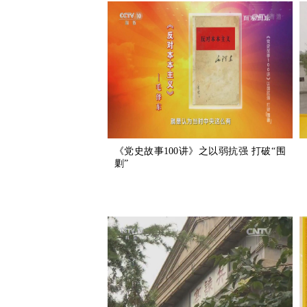
《党史故事100讲》之以弱抗强 打破“围
剿”