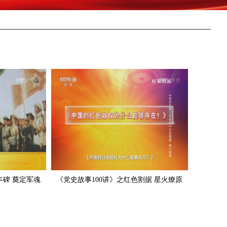
丰碑 奠定军魂
《党史故事100讲》之红色割据 星火燎原