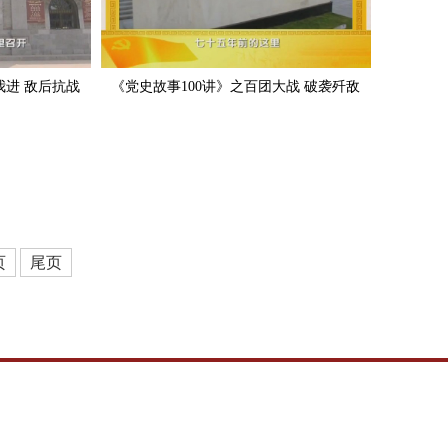
我进 敌后抗战
《党史故事100讲》之百团大战 破袭歼敌
页
尾页