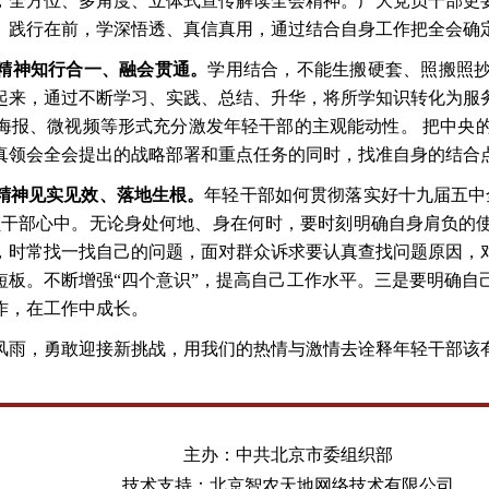
，全方位、多角度、立体式宣传解读全会精神。广大党员干部更
、践行在前，学深悟透、真信真用，通过结合自身工作把全会确
精神知行合一、融会贯通。
学用结合，不能生搬硬套、照搬照
起来，通过不断学习、实践、总结、升华，将所学知识转化为服
海报、微视频等形式充分激发年轻干部的主观能动性。
把中央
真领会全会提出的战略部署和重点任务的同时，找准自身的结合
精神见实见效、落地生根。
年轻干部如何贯彻落实好十九届五中
员干部心中。无论身处何地、身在何时，要时刻明确自身肩负的
，时常找一找自己的问题，面对群众诉求要认真查找问题原因，
短板。不断增强“四个意识”，提高自己工作水平。三是要明确自
作，在工作中成长。
风雨，勇敢迎接新挑战，用我们的热情与激情去诠释年轻干部该
主办：中共北京市委组织部
技术支持：北京智农天地网络技术有限公司