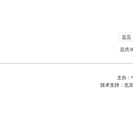
首页
总共
主办：
技术支持：北