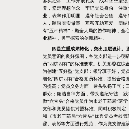
落实经常，工作开展扎实；战斗堡垒坚强
养，坚定理想信念；牢记党员身份，注重
业，表率作用明显；遵守社会公德，遵守
人，踏踏实实做事；互帮互助互爱，团结
有“五种精神”：顾全大局的协作精神，全
业精神，勇于探索的创新精神。
四是注重成果转化，突出顶层设计。
党员意识的良好氛围，各党支部进一步明
员
“四讲四有”的标准要求。机关党委在综
为创建“五好型”党支部：领导班子好，党
细化“四讲四有”合格党员标准，提出合格
习提高；党员义务方面，带头弘扬正气；
群众；廉洁自律方面，带头遵纪守法；践
做“六带头”合格党员作为市老干部局“两
支部和党员提供对照标准。同时积极制定《
和《市老干部局“六带头”优秀党员考核
骤、表彰等方面进行规范，作为党支部建