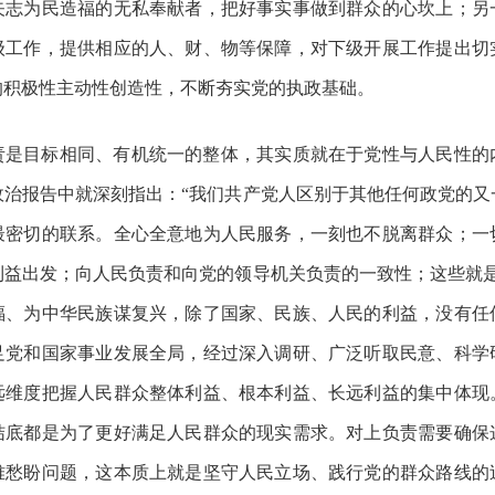
矢志为民造福的无私奉献者，把好事实事做到群众的心坎上；另
级工作，提供相应的人、财、物等保障，对下级开展工作提出切
的积极性主动性创造性，不断夯实党的执政基础。
责是目标相同、有机统一的整体，其实质就在于党性与人民性的
政治报告中就深刻指出：“我们共产党人区别于其他任何政党的又
最密切的联系。全心全意地为人民服务，一刻也不脱离群众；一
利益出发；向人民负责和向党的领导机关负责的一致性；这些就是
福、为中华民族谋复兴，除了国家、民族、人民的利益，没有任
足党和国家事业发展全局，经过深入调研、广泛听取民意、科学
远维度把握人民群众整体利益、根本利益、长远利益的集中体现
结底都是为了更好满足人民群众的现实需求。对上负责需要确保
难愁盼问题，这本质上就是坚守人民立场、践行党的群众路线的