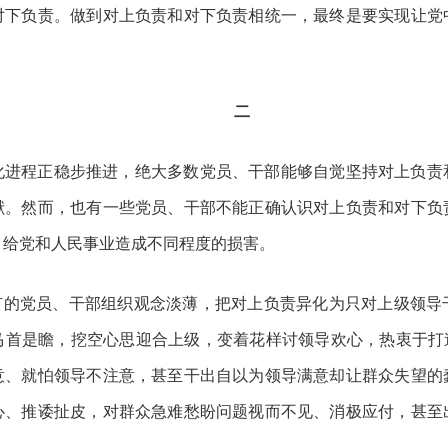
对下负责。做到对上负责和对下负责相统一，最终是要实现让党
二
化进程正稳步推进，绝大多数党员、干部能够自觉坚持对上负责
献。然而，也有一些党员、干部不能正确认识对上负责和对下负
，给党和人民事业造成不同程度的损害。
。有的党员、干部组织观念淡薄，把对上负责异化为只对上级领导
马首是瞻，挖空心思迎合上级，变着花样讨领导欢心，热衷于打造
意、就怕领导不注意，甚至干出自以为领导满意却让群众失望的
心、推诿扯皮，对群众急难愁盼问题视而不见、消极应付，甚至