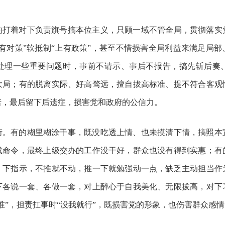
的打着对下负责旗号搞本位主义，只顾一域不管全局，贯彻落实
下有对策”软抵制“上有政策”，甚至不惜损害全局利益来满足局
处理一些重要问题时，事前不请示、事后不报告，搞先斩后奏
大局；有的脱离实际、好高骛远，擅自拔高标准、提不符合客观
诺，最后留下后遗症，损害党和政府的公信力。
衍。有的糊里糊涂干事，既没吃透上情、也未摸清下情，搞照本
或命令，最终上级交办的工作没干好，群众也没有得到实惠；有
、下指示，不推就不动，推一下就勉强动一点，缺乏主动担当作
下各说一套、各做一套，对上醉心于自我美化、无限拔高，对下
谁”，担责扛事时“没我就行”，既损害党的形象，也伤害群众感