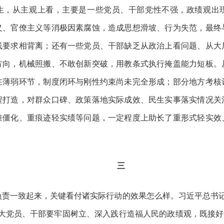
生，从主观上看，主要是一些党员、干部党性不强，政绩观出
义、官僚主义等消极因素腐蚀，造成思想滑坡、行为失范，最终
线要求相背离；还有一些党员、干部缺乏从政治上看问题、从大
方向，机械照搬、不敢创新突破，用教条式执行掩盖能力短板。
在薄弱环节，制度闭环与刚性约束尚未完全形成；部分地方考核
程打造，对群众口碑、政策落地实际成效、民生实事落实情况关
准僵化、重痕迹轻实绩等问题，一定程度上助长了重形式轻实效
三
负责一致起来，关键看付诸实际行动的效果怎么样。习近平总书
大党员、干部要牢固树立、深入践行造福人民的政绩观，既接好“