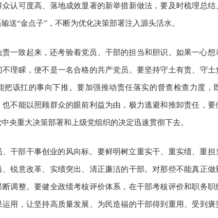
群众认可度高、落地成效显著的新举措新做法，要及时梳理总结
输送“金点子”，不断为优化决策部署注入源头活水。
负责一致起来，还考验着党员、干部的担当和胆识。如果一心想
切不理睬，便不是一名合格的共产党员。要坚持守土有责、守土
能把该扛的事向下推。要加强推动责任落实的督查检查力度，
，也不能以照顾群众的眼前利益为由，极力逃避和推卸责任，要
党中央重大决策部署和上级党组织的决定迅速贯彻下去。
员、干部干事创业的风向标。要鲜明树立重实干、重实绩、重担
当、锐意改革、实绩突出、清正廉洁的干部。对那些不能真正做
果断调整。要健全政绩考核评价体系，在干部考核评价和职务职
果运用，让坚持高质量发展、为民造福的干部得到重用、受到褒