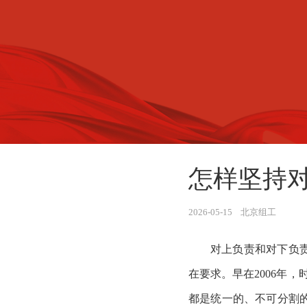
怎样坚持
2026-05-15 北京组工
对上负责和对下负
在要求。早在
2006年
都是统一的、不可分割