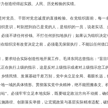
努力创造经得起实践、人民、历史检验的实绩。
是对党员、干部对党忠诚度的直接检验。在党组织面前，每一
组织意识，时刻想到自己是党的人，是组织的一员，说老实话、
，必须不讲任何价钱、不打任何折扣地执行；如果认为组织决定
但在组织没有改变决定之前，必须毫无保留执行，不能以任何借
章，要求结合实际创造性地开展工作。毛泽东同志曾指出：
“盲
真正在执行上级的指示，这是反对上级指示或者对上级指示怠工的
，乡情民情、发展基础千差万别，党中央立足全局、着眼长远，
一地一域的具体情形。贯彻落实党中央精神，绝不能照搬条文、机
中转站”。必须牢牢立足本地实际，既要锚定政治方向不动摇，
实施路径、创新落实举措，让宏观政策与基层实际精准适配，破解