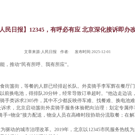
人民日报】12345，有呼必有应 北京深化接诉即办
文章来源:人民日报 作者: 发布时间:2025-12-01
能，推动
“民有所呼、我有所应”。
食街簋街，等餐的人群已经排起长队。外卖骑手李军辉在餐厅门
“以前换电池，得排队20分钟，经常导致订单超时。”他边走边说，“
骑手类诉求
2305件，其中不少都反映停车难、找餐难、换电池
众诉求，北京启动簋街外卖骑手服务体验靶向治理：划定专属停
“骑手+物业”接力配送，物业人员在高峰时段协助分流取餐；在
求为驱动的城市治理改革。
2019年，北京以12345市民服务