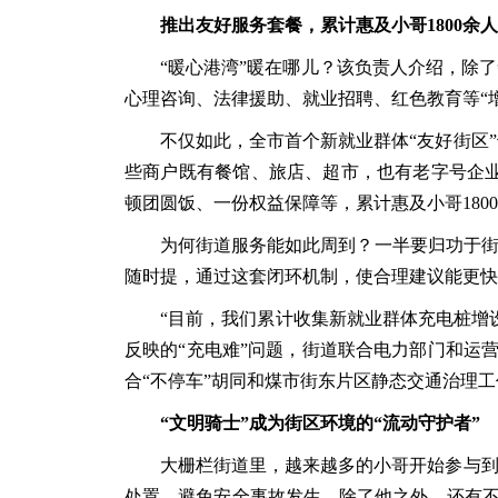
推出友好服务套餐，累计惠及小哥
1800余
“暖心港湾”暖在哪儿？该负责人介绍，除
心理咨询、法律援助、就业招聘、红色教育等“
不仅如此，全市首个新就业群体
“友好街区
些商户既有餐馆、旅店、超市，也有老字号企业
顿团圆饭、一份权益保障等，累计惠及小哥180
为何街道服务能如此周到？一半要归功于
随时提，通过这套闭环机制，使合理建议能更快
“目前，我们累计收集新就业群体充电桩增设
反映的“充电难”问题，街道联合电力部门和运
合“不停车”胡同和煤市街东片区静态交通治理工
“文明骑士”成为街区环境的“流动守护者”
大栅栏街道里，越来越多的小哥开始参与
处置，避免安全事故发生。除了他之外，还有不少