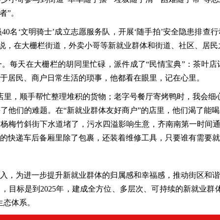
者”。
员40名‘文明骑士’成立志愿服务队，开展‘随手拍’安全隐患排
责人说，在大栅栏街道，外卖小哥等新就业群体和街道、社区、居民
之一。每天在大栅栏的胡同里忙碌，派件成了“民情宝典”：茶叶
于居民、商户日常生活的琐事，他都看在眼里，记在心里。
店里，顺手帮忙整理堆积的货物；老字号餐厅寄烤鸭时，我会细
了他们的难题。在“新就业群体友好商户”的店里，他们渴了能
杨梅竹斜街下水道堵了，污水四溢影响生意，齐南南第一时间通
的快递车后备厢里除了包裹，还装着维修工具，只要谁有需要就
入，为进一步提升新就业群体的归属感和幸福感，推动街区和谐
》，目标是到2025年，建成全方位、多层次、可持续的新就业群
生态体系。