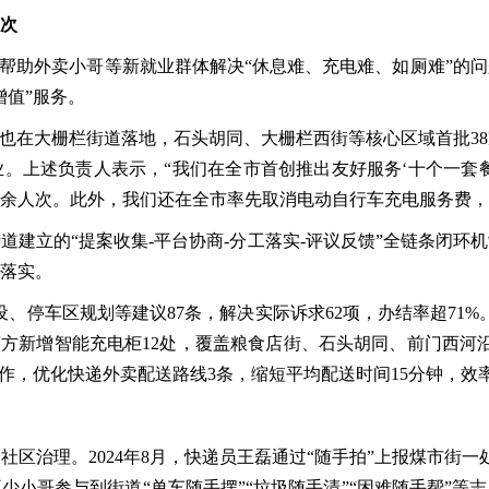
人次
了帮助外卖小哥等新就业群体解决“休息难、充电难、如厕难”的
增值”服务。
”也在大栅栏街道落地，石头胡同、大栅栏西街等核心区域首批3
。上述负责人表示，“我们在全市首创推出友好服务‘十个一套
0余人次。此外，我们还在全市率先取消电动自行车充电服务费，
街道建立的
“提案收集-平台协商-分工落实-评议反馈”全链条闭
落实。
、停车区规划等建议87条，解决实际诉求62项，办结率超71
营方新增智能充电柜12处，覆盖粮食店街、石头胡同、前门西河沿
作，优化快递外卖配送路线3条，缩短平均配送时间15分钟，效率
到社区治理。
2024年8月，快递员王磊通过“随手拍”上报煤市街
小哥参与到街道“单车随手摆”“垃圾随手清”“困难随手帮”等志