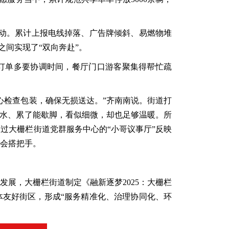
查行动。累计上报电线掉落、广告牌倾斜、易燃物堆
之间实现了“双向奔赴”。
店订单多要协调时间，餐厅门口游客聚集得帮忙疏
心检查包装，确保无损送达。”齐南南说。街道打
喝水、累了能歇脚，看似细微，却也足够温暖。所
过大栅栏街道党群服务中心的“小哥议事厅”反映
会搭把手。
发展，大栅栏街道制定《融新逐梦
2025：大栅栏
体友好街区，形成“服务精准化、治理协同化、环