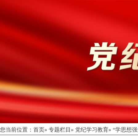
您当前位置：
首页
»
专题栏目
»
党纪学习教育
» “学思想