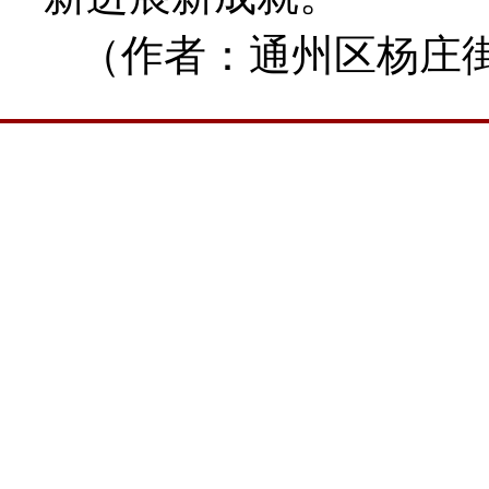
（
作者：通州区杨庄