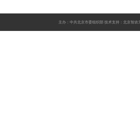
主办：中共北京市委组织部 技术支持：北京智农天地网络